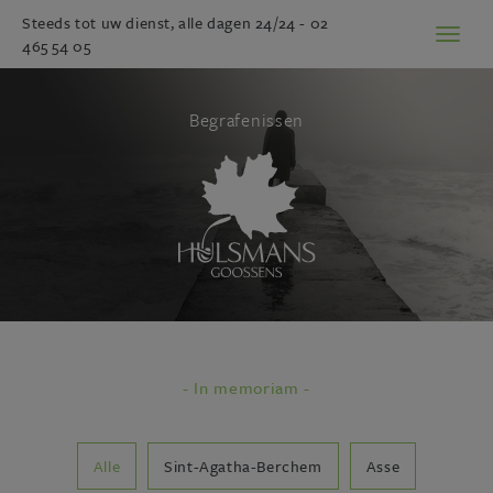
Steeds tot uw dienst, alle dagen 24/24 -
02
Toggl
465 54 05
naviga
Begrafenissen
- In memoriam -
Alle
Sint-Agatha-Berchem
Asse