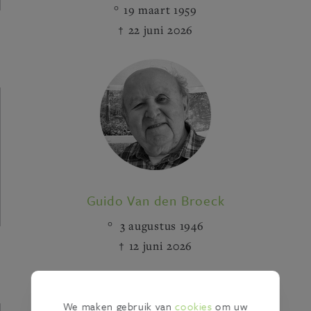
19 maart 1959
22 juni 2026
Guido Van den Broeck
3 augustus 1946
12 juni 2026
We maken gebruik van
cookies
om uw