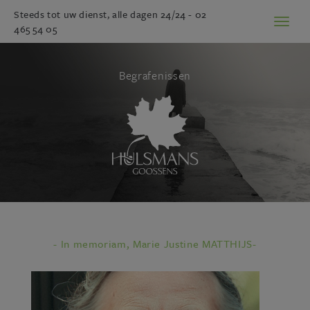
Steeds tot uw dienst, alle dagen 24/24 -
02
Toggl
465 54 05
naviga
Begrafenissen
- In memoriam, Marie Justine MATTHIJS-