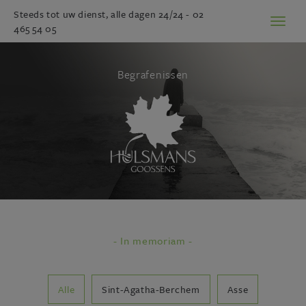
Steeds tot uw dienst, alle dagen 24/24 -
02
Toggl
465 54 05
naviga
Begrafenissen
- In memoriam -
Alle
Sint-Agatha-Berchem
Asse