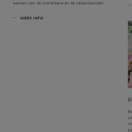
wensen van de overledene én de nabestaanden.
MEER INFO
B
B
ui
i
be