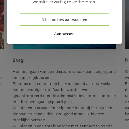
website ervaring te verbeteren.
Alle cookies aanvaarden
Aanpassen
Zorg
N
,
Het heengaan van een dierbare is vaak een aangrijpend
Oo
eer
en pijnlijk gebeuren.
w
e
Emoties maken het regelen van een uitvaart er veelal
En
niet eenvoudiger op. Daarbij worden we
di
geconfronteerd met de administratieve rompslomp die
co
met het heengaan gepaard gaat.
An
n
Wij bieden u graag een helpende hand bij het regelen
as
hiervan en begeleiden u zo goed mogelijk in deze
ka
moeilijke periode.
ze
Wij bieden u een totale service met aandacht voor de