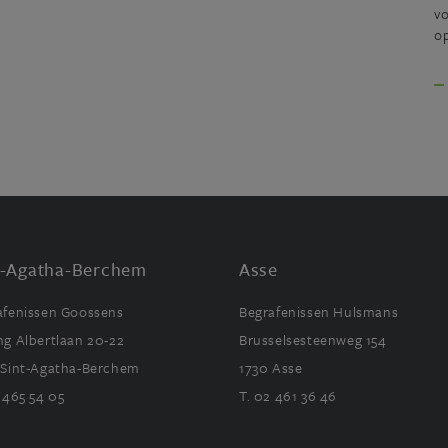
vo
o
t-Agatha-Berchem
Asse
afenissen Goossens
Begrafenissen Hulsmans
ng Albertlaan 20-22
Brusselsesteenweg 154
 Sint-Agatha-Berchem
1730 Asse
465 54 05
T.
02 461 36 46