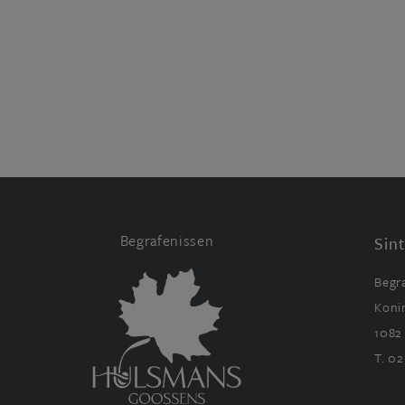
Begrafenissen
Sin
Begr
Koni
1082
T.
02 