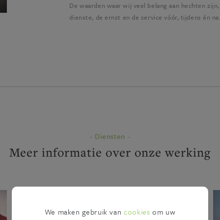
De waarden waar wij veel belang aan hechten zijn,
dienste, de ernst en de service vóór, tijdens én na
- Diensten -
Meer informatie over onze werking
We maken gebruik van
cookies
om uw