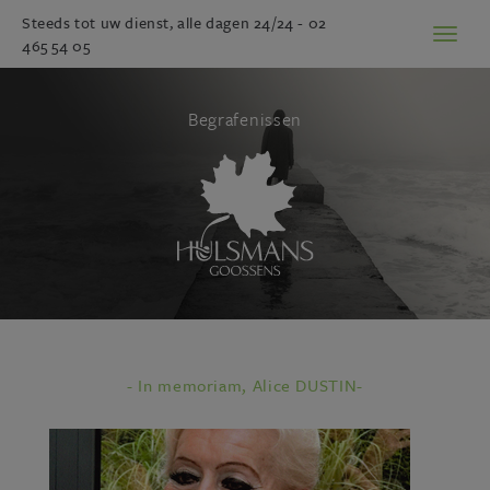
Steeds tot uw dienst, alle dagen 24/24 -
02
Toggl
465 54 05
naviga
Begrafenissen
- In memoriam, Alice DUSTIN-