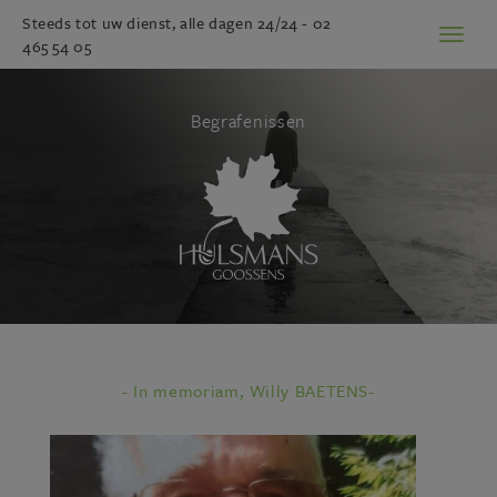
Steeds tot uw dienst, alle dagen 24/24 -
02
Toggl
465 54 05
naviga
Begrafenissen
- In memoriam, Willy BAETENS-