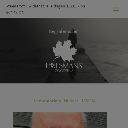
Steeds tot uw dienst, alle dagen 24/24 -
02
Toggl
465 54 05
naviga
Begrafenissen
- In memoriam, Hubert LISSON-