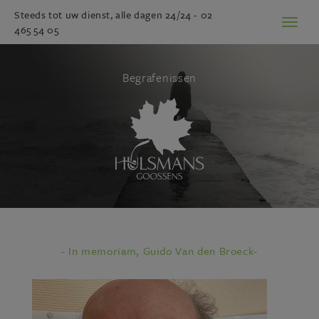
Steeds tot uw dienst, alle dagen 24/24 -
02
Toggl
465 54 05
naviga
Begrafenissen
- In memoriam, Guido Van den Broeck-