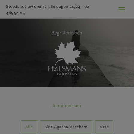
Steeds tot uw dienst, alle dagen 24/24 -
02
Toggl
465 54 05
naviga
Begrafenissen
- In memoriam -
Alle
Sint-Agatha-Berchem
Asse