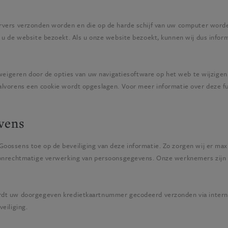
rvers verzonden worden en die op de harde schijf van uw computer worde
 u de website bezoekt. Als u onze website bezoekt, kunnen wij dus infor
e weigeren door de opties van uw navigatiesoftware op het web te wijzig
lvorens een cookie wordt opgeslagen. Voor meer informatie over deze fun
vens
Goossens
toe op de beveiliging van deze informatie. Zo zorgen wij er max
n onrechtmatige verwerking van persoonsgegevens. Onze werknemers zijn 
ordt uw doorgegeven kredietkaartnummer gecodeerd verzonden via intern
eiliging.