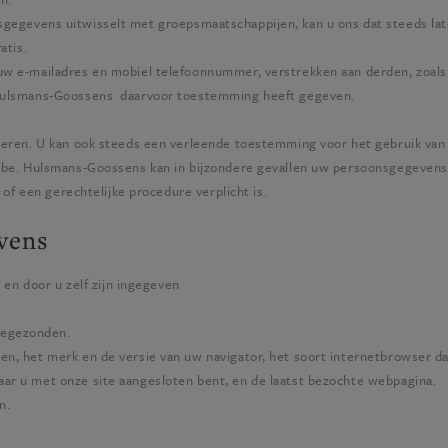
egevens uitwisselt met groepsmaatschappijen, kan u ons dat steeds lat
atis.
uw e-mailadres en mobiel telefoonnummer, verstrekken aan derden, zoals 
ulsmans-Goossens
daarvoor toestemming heeft gegeven.
keren. U kan ook steeds een verleende toestemming voor het gebruik van
.be
.
Hulsmans-Goossens
kan in bijzondere gevallen uw persoonsgegevens a
 of een gerechtelijke procedure verplicht is.
vens
 en door u zelf zijn ingegeven
oegezonden.
n, het merk en de versie van uw navigator, het soort internetbrowser da
ar u met onze site aangesloten bent, en de laatst bezochte webpagina.
n.