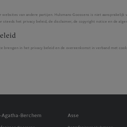
ar websites van andere partijen.
Hulsmans-Goossens
is niet aansprakelijk 
 steeds het privacy beleid, de disclaimer, de copyright notice en de al
eleid
te brengen in het privacy beleid en de overeenkomst in verband met coo
t-Agatha-Berchem
Asse