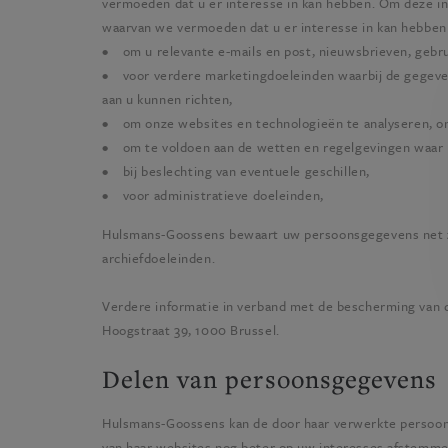
vermoeden dat u er interesse in kan hebben. Om deze in
waarvan we vermoeden dat u er interesse in kan hebbe
• om u relevante e-mails en post, nieuwsbrieven, gebru
• voor verdere marketingdoeleinden waarbij de gegeven
aan u kunnen richten,
• om onze websites en technologieën te analyseren, on
• om te voldoen aan de wetten en regelgevingen waar
• bij beslechting van eventuele geschillen,
• voor administratieve doeleinden,
Hulsmans-Goossens
bewaart uw persoonsgegevens net z
archiefdoeleinden.
Verdere informatie in verband met de bescherming van d
Hoogstraat 39, 1000 Brussel.
Delen van persoonsgegevens
Hulsmans-Goossens
kan de door haar verwerkte persoo
van haar websites nog beter op uw interesses afstemm