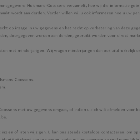
rsoonsgegevens
Hulsmans-Goossens
verzamelt, hoe wij die informatie gebr
aakt wordt aan derden. Verder willen wij u ook informeren hoe u uw pers
cht op inzage in uw gegevens en het recht op verbetering van deze geg
den, doorgegeven worden aan derden, gebruikt worden voor direct mark
n met minderjarigen. Wij vragen minderjarigen dan ook uitdrukkelijk o
lsmans-Goossens
.
hem
.
Goossens
met uw gegevens omgaat, of indien u zich wilt afmelden voor be
.be
.
t inzien of laten wijzigen. U kan ons steeds kosteloos contacteren, om op
w identiteitskaart toe te voegen, zodat wij uw aanvraag zo snel mogelijk 