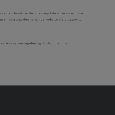
voor de inhoud van die sites en/of de wijze waarop die
gemeen voorwaarden na van de website die u bezoekt.
kies. Ga daarom regelmatig dit document na.