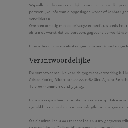
Wij willen u dan ook duidelijk communiceren welke pe
persoonlijke informatie opgeslagen wordt of kenbaar gem
verwijderen.
Overeenkomstig met de privacywet heeft u steeds het re
als u niet wenst dat uw persoonsgegevens verwerkt wor
Er worden op onze websites geen overeenkomsten geslote
Verantwoordelijke
De verantwoordelijke voor de gegevensverwerking is
Hu
Adres:
Koning Albertlaan 20-22, 1082 Sint-Agatha-Bertc
Telefoonnummer:
02 465 54 05
.
Indien u vragen heeft over de manier waarop
Hulsmans-
ogenblik een email sturen naar
info@hulsmans-goossens
Op dit adres kan u ook terecht indien u uw gegevens wil
te verwijderen. Gelieve bij uw aanvraag een kopie van u