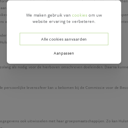
formatie persoonlijk op u af te stemmen, om u bijvoorbeeld een adverten
n aan de hand van de door ons verwerkte persoonsgegevens
We maken gebruik van
cookies
om uw
ikersinformatie, serviceberichten, of andere elektronische boodschappe
website ervaring te verbeteren.
s aan bedrijven en/of derden kunnen worden doorgegeven zodat zij inter
derhouden, beveiligen, en optimaliseren,
Alle cookies aanvaarden
Hulsmans-Goossens
onderhevig aan is,
Aanpassen
olang als nodig voor de hierboven omschreven doeleinden. Daarna kunn
e persoonlijke levenssfeer kan u bekomen bij de Commissie voor de Besc
nsgegevens ook uitwisselen met haar groepsmaatschappijen. Zo kan
Huls
en.