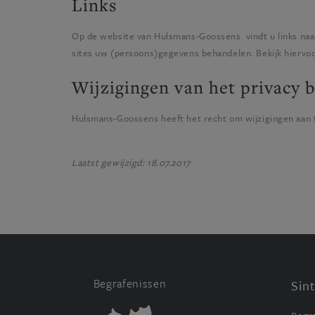
Links
Op de website van
Hulsmans-Goossens
vindt u links na
sites uw (persoons)gegevens behandelen. Bekijk hiervoor
Wijzigingen van het privacy b
Hulsmans-Goossens
heeft het recht om wijzigingen aan 
Laatst gewijzigd: 18.07.2017
Begrafenissen
Sin