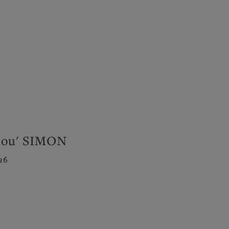
alou' SIMON
26