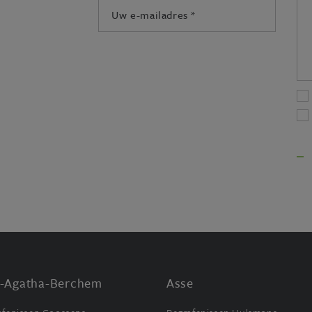
E-
mailadres:
*
t-Agatha-Berchem
Asse