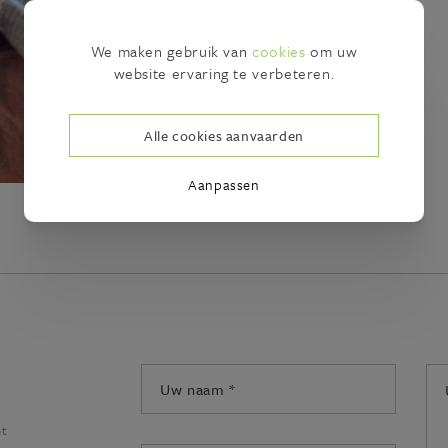
We maken gebruik van
cookies
om uw
website ervaring te verbeteren.
Alle cookies aanvaarden
Aanpassen
Uw
Uw
naam:
ber
*
*
ht