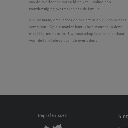
van de overledene vermeld en kan u online een
rouwbetuiging overmaken aan de familie.
Vul uw naam, emailadres en bericht in en klik op bericht
versturen. Op die manier kunt u hen steunen in deze
moeilijke momenten. Uw boodschap is enkel zichtbaar
voor de familieleden van de overledene.
Begrafenissen
Sin