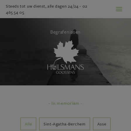
Steeds tot uw dienst, alle dagen 24/24 -
02
Toggl
465 54 05
naviga
Begrafenissen
- In memoriam -
Alle
Sint-Agatha-Berchem
Asse