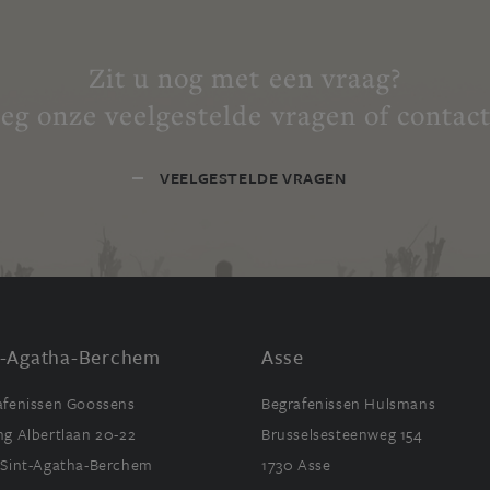
Zit u nog met een vraag?
eg onze veelgestelde vragen of contact
VEELGESTELDE VRAGEN
t-Agatha-Berchem
Asse
afenissen Goossens
Begrafenissen Hulsmans
ng Albertlaan 20-22
Brusselsesteenweg 154
 Sint-Agatha-Berchem
1730 Asse