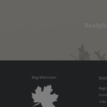
Raadple
Begrafenissen
Sin
Begr
Koni
1082