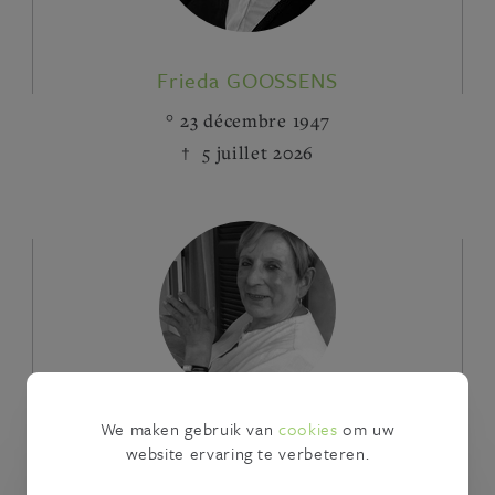
Frieda GOOSSENS
23 décembre 1947
5 juillet 2026
We maken gebruik van
cookies
om uw
Nicole DEDOBBELAERE
website ervaring te verbeteren.
26 avril 1950