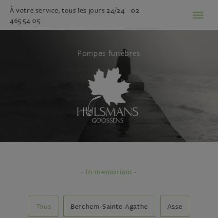
À votre service, tous les jours 24/24 -
02
Toggl
465 54 05
naviga
Pompes funèbres
- In memoriam -
Tous
Berchem-Sainte-Agathe
Asse