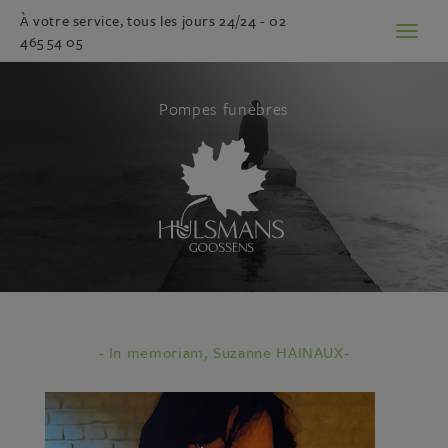
À votre service, tous les jours 24/24 -
02
Toggl
465 54 05
naviga
Pompes funèbres
- In memoriam, Suzanne HAINAUX-