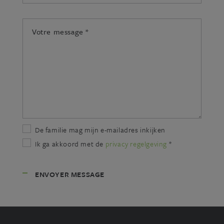
mail:
*
Votre
message:
*
De familie mag mijn e-mailadres inkijken
Ik ga akkoord met de
privacy regelgeving
*
ENVOYER MESSAGE